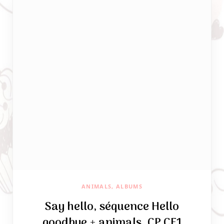
ANIMALS, ALBUMS
Say hello, séquence Hello
goodbye + animals, CP CE1