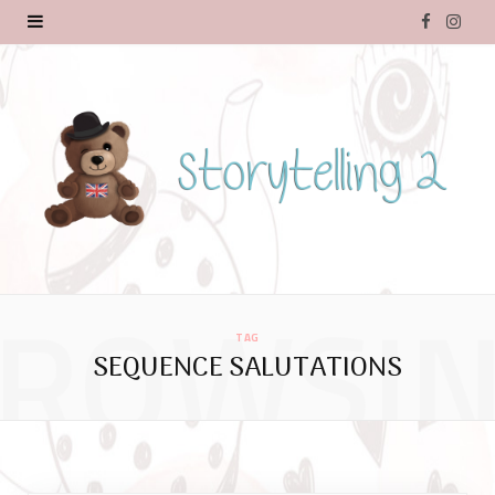
F
I
a
n
c
s
e
t
b
a
o
g
o
r
k
a
ROWSI
TAG
SEQUENCE SALUTATIONS
m