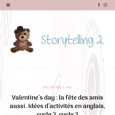
F
I
a
n
c
s
e
t
b
a
o
g
o
r
k
a
m
VALENTINE'S DAY
Valentine’s day : la fête des amis
aussi. Idées d’activités en anglais,
cycle 2, cycle 3